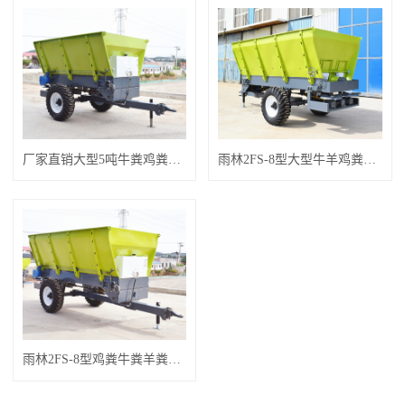
厂家直销大型5吨牛粪鸡粪羊粪有机肥抛撒车
雨林2FS-8型大型牛羊鸡粪扬粪机
雨林2FS-8型鸡粪牛粪羊粪撒粪机抛粪机