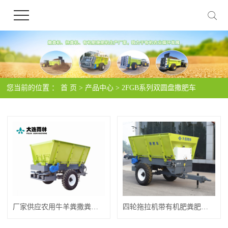
您当前的位置 ：
首 页
>
产品中心
>
2FGB系列双圆盘撒肥车
厂家供应农用牛羊粪撒粪机撒粪车
四轮拖拉机带有机肥粪肥撒肥机