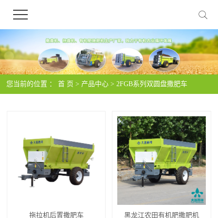
您当前的位置 ：
首 页
>
产品中心
>
2FGB系列双圆盘撒肥车
拖拉机后置撒肥车
黑龙江农田有机肥撒肥机