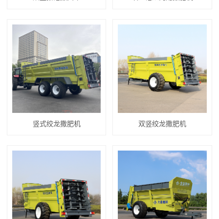
竖式绞龙撒肥机
双竖绞龙撒肥机