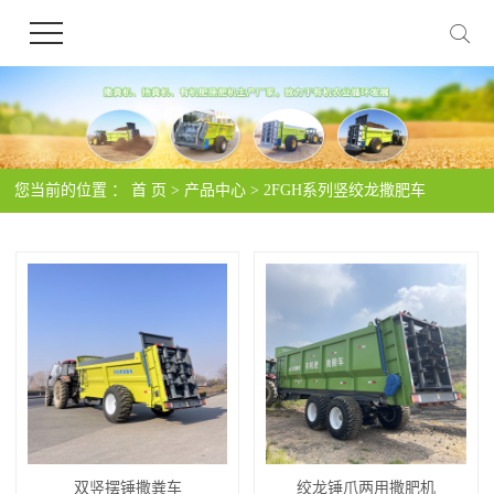
您当前的位置 ：
首 页
>
产品中心
>
2FGH系列竖绞龙撒肥车
双竖摆锤撒粪车
绞龙锤爪两用撒肥机