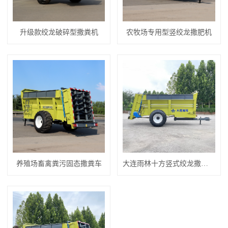
升级款绞龙破碎型撒粪机
农牧场专用型竖绞龙撒肥机
养殖场畜禽粪污固态撒粪车
大连雨林十方竖式绞龙撒粪车