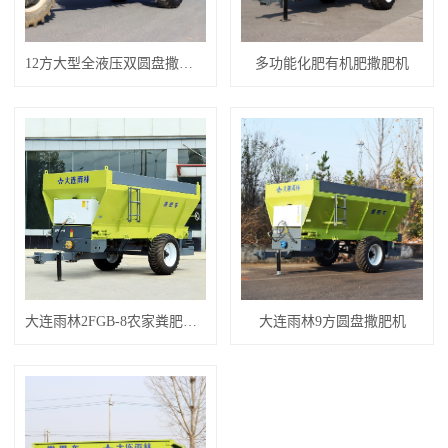
12方大型全液压双圆盘撒肥机
多功能化肥有机肥撒肥机
大连雨林2FGB-8农家粪肥扬粪车
大连雨林9方圆盘撒肥机