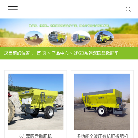
您当前的位置 ：
首 页
>
产品中心
>
2FGB系列双圆盘撒肥车
6方双圆盘撒肥机
多功能全液压有机肥撒肥机