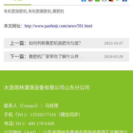
有机肥施肥机
,
有机肥撒肥机
,
撒肥机
本文网址：
http://www.paofenji.com/news/591.html
上一篇：
如何判断撒肥机施肥均匀度？
2023-10-27
下一篇：
撒肥机厂家带你了解什么样的撒肥机更适合大型农田？
2024-03-20
大连雨林灌溉设备有限公司山东分公司
联系人（Contact）：马经理
手机（Tel )：13326277516（微信同步）
电话( Tel )：400 178 6369
公司地址（Add）：山东省德州市禹城市西外环南首汇丰物流公