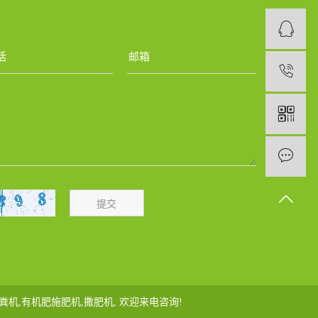
1
粪机
,
有机肥施肥机
,
撒肥机
, 欢迎来电咨询!