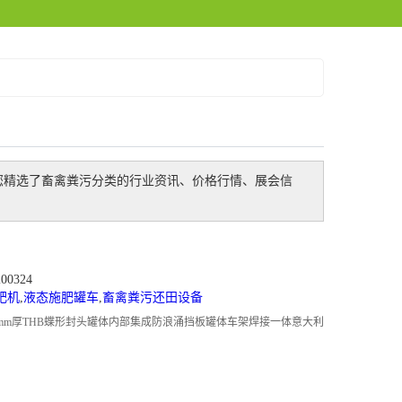
您精选了
畜禽粪污
分类的行业资讯、价格行情、展会信
0324
肥机
,
液态施肥罐车
,
畜禽粪污还田设备
mm厚THB蝶形封头罐体内部集成防浪涌挡板罐体车架焊接一体意大利