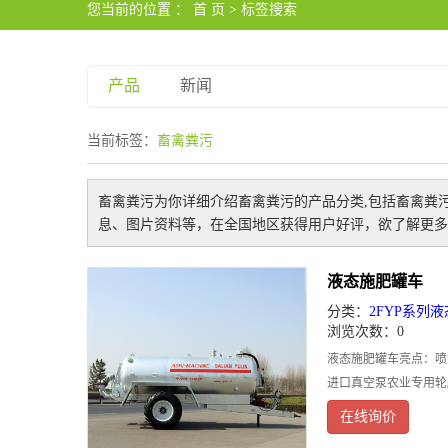
您当前的位置 ：
首 页
> 标签搜索
产品
新闻
当前标签：
畜禽粪污
畜禽粪污
为你详细介绍
畜禽粪污
的产品分类,包括
畜禽粪
息、图片资料等，在全国地区获得用户好评，欲了解更多
液态施肥罐车
分类：
2FYP系列
浏览次数：0
液态施肥罐车亮点：喷
进口真空泵农业专用轮
在线询价