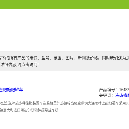
污
下的所有产品的用途、型号、范围、图片、新闻及价格。同时我们还为
详细信息,请点击访问!
液态肥施肥罐车
产品编号：164820
关键词：
液态撒
酒,浅施,深施多种施肥装置可选整机里外热镀锌高强度碳钢大连雨林上能把福车采用8
胎意大利进口阿迪尔双轴钟摆悬挂车桥